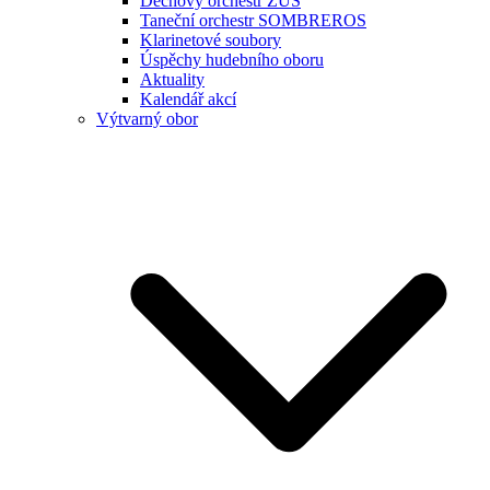
Dechový orchestr ZUŠ
Taneční orchestr SOMBREROS
Klarinetové soubory
Úspěchy hudebního oboru
Aktuality
Kalendář akcí
Výtvarný obor