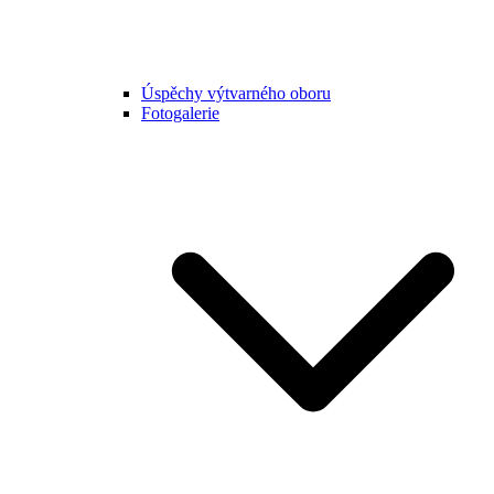
Úspěchy výtvarného oboru
Fotogalerie