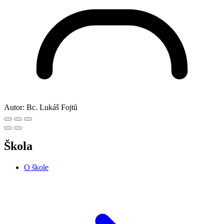
Autor:
Bc. Lukáš Fojtů
Škola
O škole