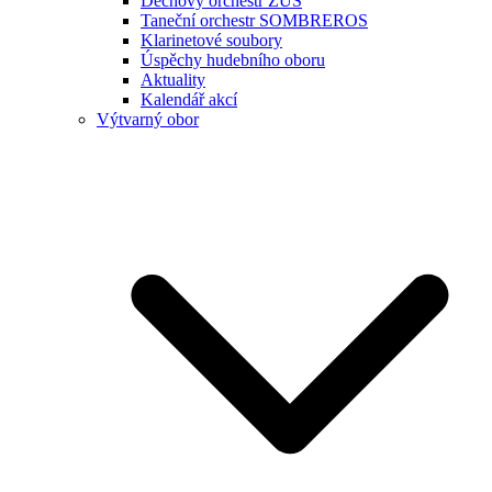
Dechový orchestr ZUŠ
Taneční orchestr SOMBREROS
Klarinetové soubory
Úspěchy hudebního oboru
Aktuality
Kalendář akcí
Výtvarný obor