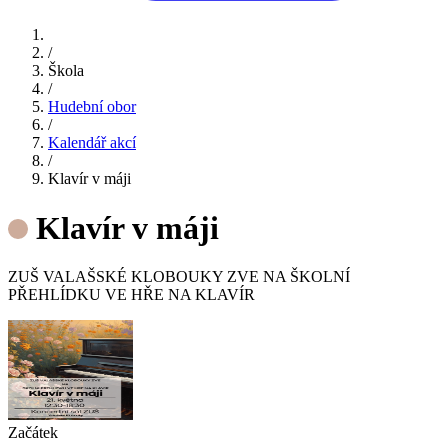
/
Škola
/
Hudební obor
/
Kalendář akcí
/
Klavír v máji
Klavír v máji
ZUŠ VALAŠSKÉ KLOBOUKY ZVE NA ŠKOLNÍ
PŘEHLÍDKU VE HŘE NA KLAVÍR
Začátek