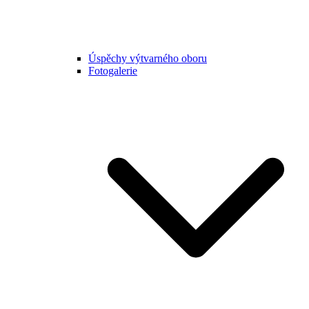
Úspěchy výtvarného oboru
Fotogalerie