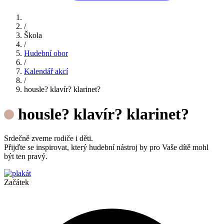
/
Škola
/
Hudební obor
/
Kalendář akcí
/
housle? klavír? klarinet?
housle? klavír? klarinet?
Srdečně zveme rodiče i děti.
Přijďte se inspirovat, který hudební nástroj by pro Vaše dítě mohl
být ten pravý.
Začátek