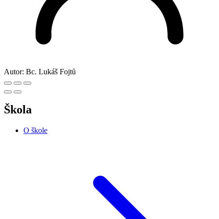
Autor:
Bc. Lukáš Fojtů
Škola
O škole