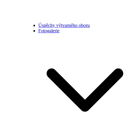
Úspěchy výtvarného oboru
Fotogalerie