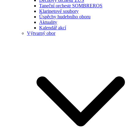
Dechový orchestr ZUŠ
Taneční orchestr SOMBREROS
Klarinetové soubory
Úspěchy hudebního oboru
Aktuality
Kalendář akcí
Výtvarný obor