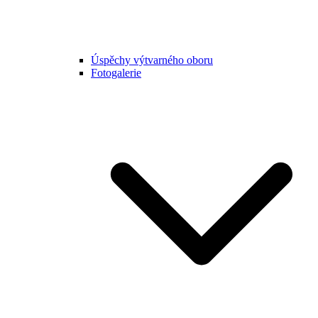
Úspěchy výtvarného oboru
Fotogalerie