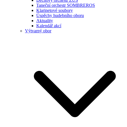
Dechový orchestr ZUŠ
Taneční orchestr SOMBREROS
Klarinetové soubory
Úspěchy hudebního oboru
Aktuality
Kalendář akcí
Výtvarný obor