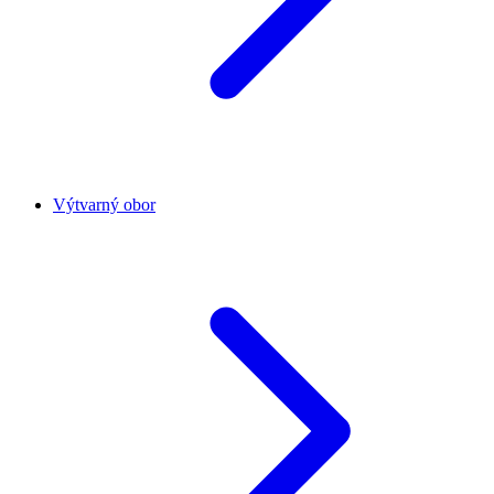
Výtvarný obor