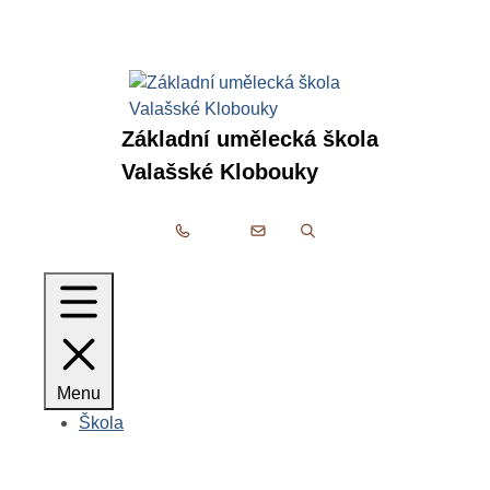
Rovnou na obsah
Rovnou na menu
Základní umělecká škola
Valašské Klobouky
+420 577 320 180
zusvk@seznam.cz
Menu
Škola