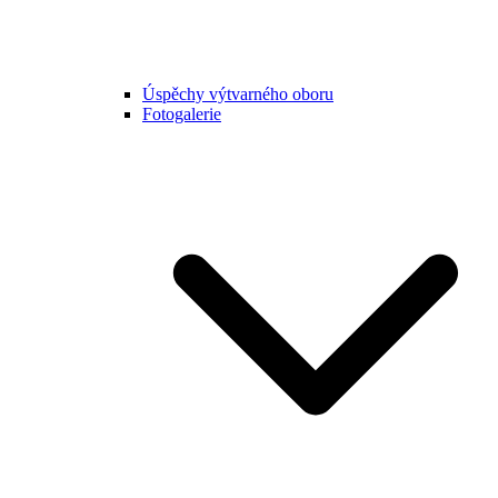
Úspěchy výtvarného oboru
Fotogalerie