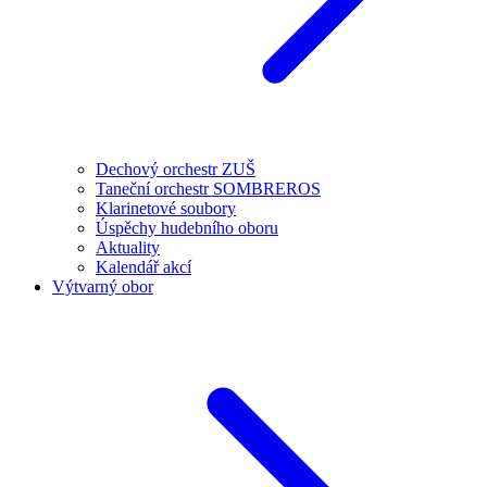
Dechový orchestr ZUŠ
Taneční orchestr SOMBREROS
Klarinetové soubory
Úspěchy hudebního oboru
Aktuality
Kalendář akcí
Výtvarný obor